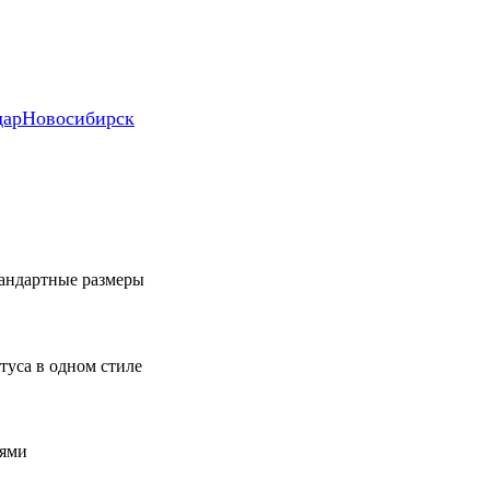
дар
Новосибирск
тандартные размеры
туса в одном стиле
иями