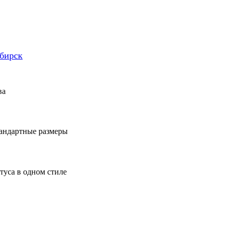
бирск
ва
тандартные размеры
туса в одном стиле